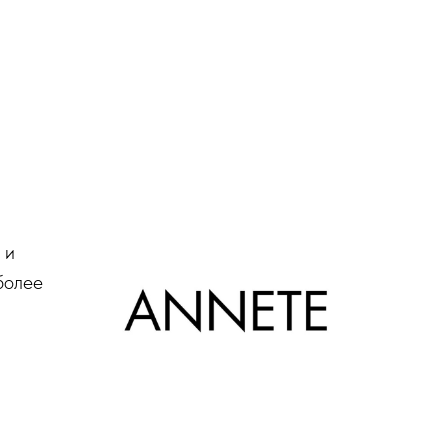
 и
более