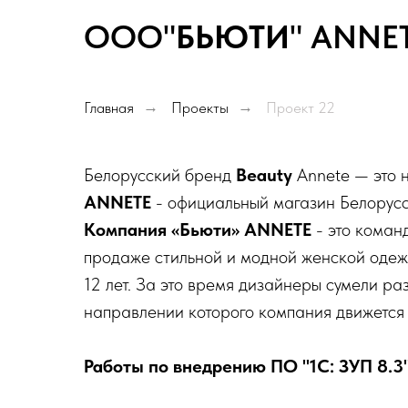
ООО"
БЬЮТИ
" ANNE
Главная
→
Проекты
→
Проект 22
Белорусский бренд
Beauty
Annete — это н
ANNETE
- официальный магазин Белорусс
Компания «Бьюти» ANNETE
- это коман
продаже стильной и модной женской одеж
12 лет. За это время дизайнеры сумели ра
направлении которого компания движется 
Работы по внедрению ПО "1С: ЗУП 8.3