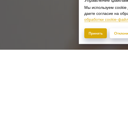
Управление файлам
Мы используем cookie 
даете согласие на обра
обработки cookie-фай
Принять
Отклони
Остались вопросы?
ьте свои данные, и мы перезвоним вам в тече
минут